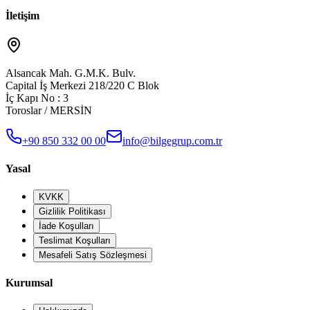
İletişim
Alsancak Mah. G.M.K. Bulv.
Capital İş Merkezi 218/220 C Blok
İç Kapı No : 3
Toroslar / MERSİN
+90 850 332 00 00
info@bilgegrup.com.tr
Yasal
KVKK
Gizlilik Politikası
İade Koşulları
Teslimat Koşulları
Mesafeli Satış Sözleşmesi
Kurumsal