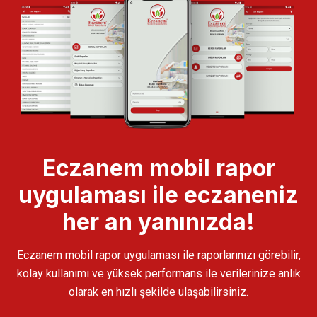
Eczanem mobil rapor
uygulaması ile eczaneniz
her an yanınızda!
Eczanem mobil rapor uygulaması ile raporlarınızı görebilir,
kolay kullanımı ve yüksek performans ile verilerinize anlık
olarak en hızlı şekilde ulaşabilirsiniz.