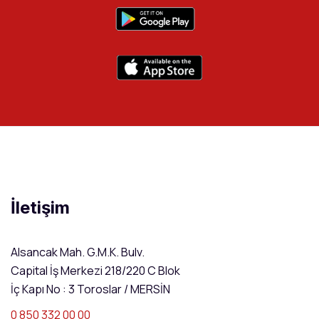
İletişim
Alsancak Mah. G.M.K. Bulv.
Capital İş Merkezi 218/220 C Blok
İç Kapı No : 3 Toroslar / MERSİN
0 850 332 00 00