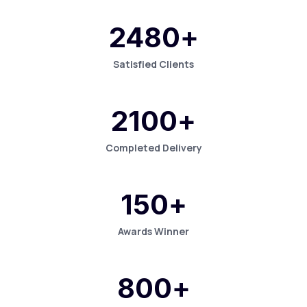
2480
+
Satisfied Clients
2100
+
Completed Delivery
150
+
Awards Winner
800
+