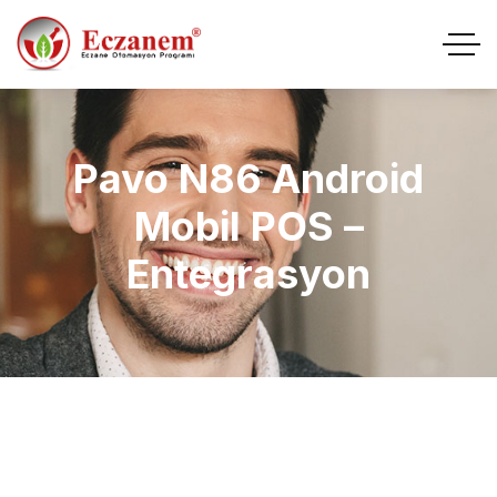
Pavo N86 Android
Mobil POS –
Entegrasyon