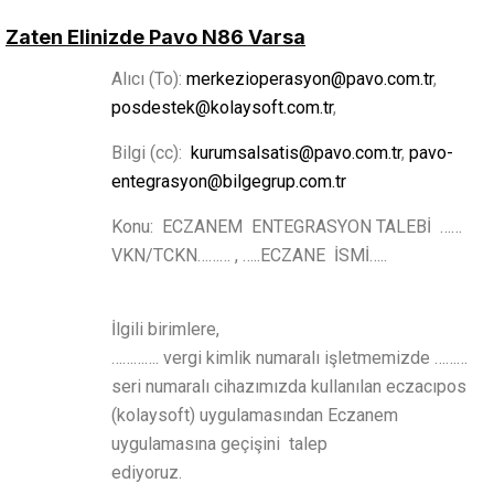
Zaten Elinizde Pavo N86 Varsa
Alıcı (To):
merkezioperasyon@pavo.com.tr
,
posdestek@kolaysoft.com.tr
,
Bilgi (cc):
kurumsalsatis@pavo.com.tr
,
pavo-
entegrasyon@bilgegrup.com.tr
Konu: ECZANEM ENTEGRASYON TALEBİ ……
VKN/TCKN……… , …..ECZANE İSMİ…..
İlgili birimlere,
…………. vergi kimlik numaralı işletmemizde ………
seri numaralı cihazımızda kullanılan eczacıpos
(kolaysoft) uygulamasından Eczanem
uygulamasına geçişini talep
ediyoruz.