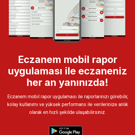
Eczanem mobil rapor
uygulaması ile eczaneniz
her an yanınızda!
Eczanem mobil rapor uygulaması ile raporlarınızı görebilir,
kolay kullanımı ve yüksek performans ile verilerinize anlık
olarak en hızlı şekilde ulaşabilirsiniz.