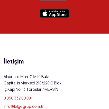
İletişim
Alsancak Mah. G.M.K. Bulv.
Capital İş Merkezi 218/220 C Blok
İç Kapı No : 3 Toroslar / MERSİN
0 850 332 00 00
info@bilgegrup.com.tr